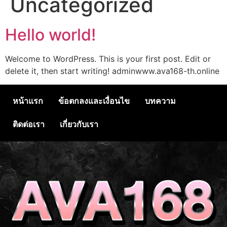
Uncategorized
Hello world!
Welcome to WordPress. This is your first post. Edit or
delete it, then start writing! adminwww.ava168-th.online
หน้าแรก
ข้อตกลงและเงื่อนไข
บทความ
ติดต่อเรา
เกี่ยวกับเรา