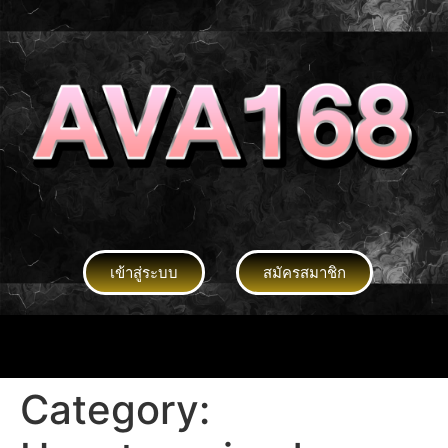
เข้าสู่ระบบ
สมัครสมาชิก
Category: